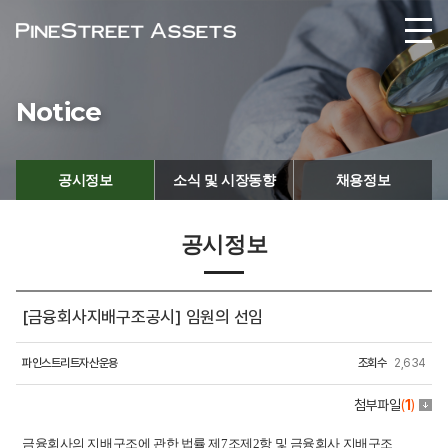
Notice
공시정보
소식 및 시장동향
채용정보
공시정보
[금융회사지배구조공시] 임원의 선임
파인스트리트자산운용
조회수
2,634
첨부파일
(
1
)
금융회사의 지배구조에 관한 법률 제7조제2항 및 금융회사 지배구조