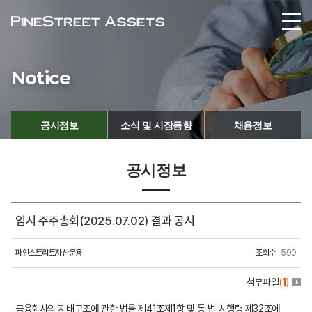
Notice
공시정보
소식 및 시장동향
채용정보
공시정보
임시 주주총회(2025.07.02) 결과 공시
파인스트리트자산운용
조회수
590
첨부파일
(
1
)
금융회사의 지배구조에 관한 법률 제41조제1항 및 동 법 시행령 제32조에