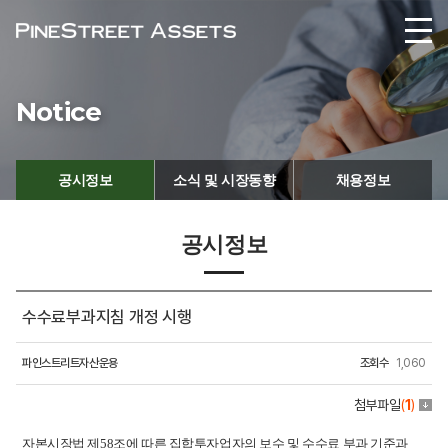
Notice
공시정보
소식 및 시장동향
채용정보
공시정보
수수료부과지침 개정 시행
파인스트리트자산운용
조회수
1,060
첨부파일
(
1
)
자본시장법 제58조에 따른 집합투자업자의 보수 및 수수료 부과 기준과