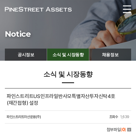
Notice
공시정보
소식 및 시장동향
채용정보
소식 및 시장동향
파인스트리트US인프라일반사모특별자산투자신탁4호
(재간접형) 설정
파인스트리트자산운용(주)
조회수
1,639
첨부파일
(
0
)